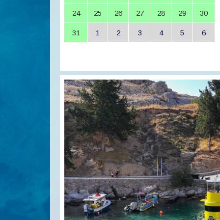
24
25
26
27
28
29
30
31
1
2
3
4
5
6